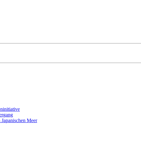
initiative
iergang
m Japanischen Meer