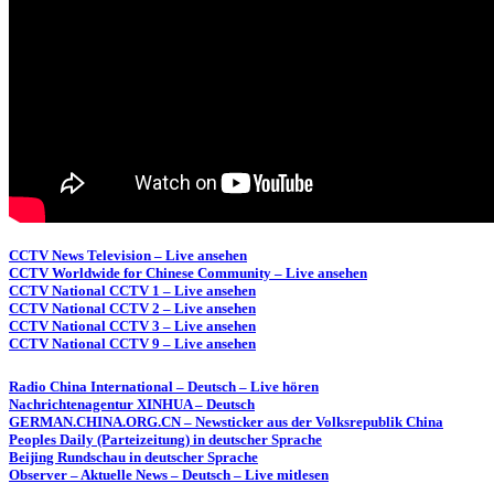
CCTV News Television – Live ansehen
CCTV Worldwide for Chinese Community – Live ansehen
CCTV National CCTV 1 – Live ansehen
CCTV National CCTV 2 – Live ansehen
CCTV National CCTV 3 – Live ansehen
CCTV National CCTV 9 – Live ansehen
Radio China International – Deutsch – Live hören
Nachrichtenagentur XINHUA – Deutsch
GERMAN.CHINA.ORG.CN – Newsticker aus der Volksrepublik China
Peoples Daily (Parteizeitung) in deutscher Sprache
Beijing Rundschau in deutscher Sprache
Observer – Aktuelle News – Deutsch – Live mitlesen