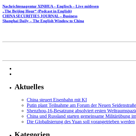
Nachrichtenagentur XINHUA – Englisch – Live mitlesen
„The Beijing Hour“ (Podcast in English)
CHINA SECURITIES JOURNAL – Business
Shanghai Daily – The English Window to China
Aktuelles
China steuert Eisenbahn mit KI
​Putin plant Teilnahme am Forum der Neuen Seidenstraßen
Shenzhou-16-Besatzung absolviert ersten Weltraumspaz
China und Russland starten gemeinsame Militärübung i
Die Globalisierung des Yuan soll vorangetrieben werden
Kategorien